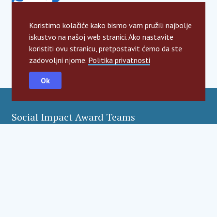
Koristimo kolačiće kako bismo vam pružili najbolje
iskustvo na našoj web stranici. Ako nastavite
koristiti ovu stranicu, pretpostavit ćemo da ste
zadovoljni njome.
Politika privatnosti
Ok
Social Impact Award Teams
Armenia
Austria
Bulgaria
Congo (DRC)
Croatia
Czechia
Georgia
Germany
Hungary
India
Mexico
Moldova