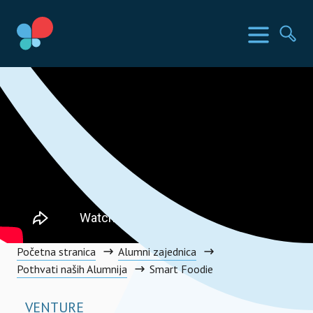
Skoči
do
SIA Countries
Izbornik
Pr
sadržaja
Social Impact Award Croatia
Početna stranica
Alumni zajednica
Pothvati naših Alumnija
Smart Foodie
VENTURE