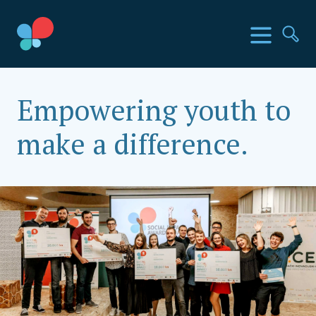
Skoči
do
SIA Countries
Izbornik
Pr
sadržaja
Social Impact Award Croatia
Empowering youth to
make a difference.