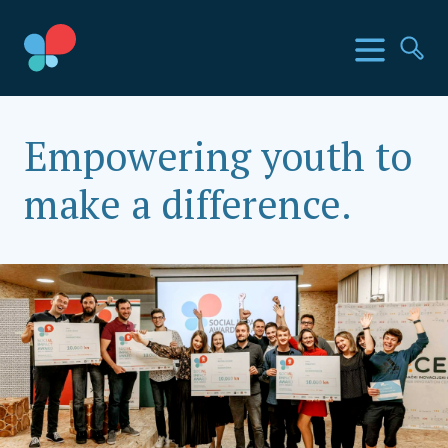
Skoči
do
SIA Countries
Izbornik
Pr
sadržaja
Social Impact Award Croatia
Empowering youth to
make a difference.