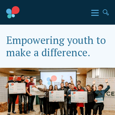
Skoči
do
SIA Countries
Izbornik
Pr
sadržaja
Social Impact Award Croatia
Empowering youth to
make a difference.